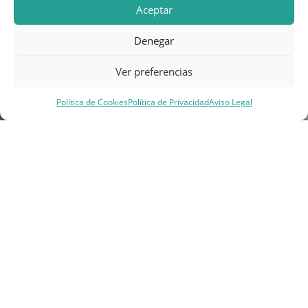
Aceptar
Denegar
Ver preferencias
Política de Cookies
Política de Privacidad
Aviso Legal
MERCAHIERRO S.A.U.
Al servicio del desarrollo de El Hierro
Trabaja para impulsar el desarrollo económico, social
y territorial de la isla mediante la gestión de servicios,
infraestructuras y proyectos de interés público.
Sociedad pública mercantil del Cabildo Insular de El